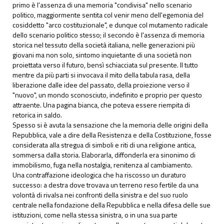
primo è l'assenza di una memoria "condivisa" nello scenario
politico, maggiormente sentita col venir meno dell'egemonia del
cosiddetto "arco costituzionale", e dunque col mutamento radicale
dello scenario politico stesso; il secondo è l'assenza di memoria
storica nel tessuto della società italiana, nelle generazioni più
giovani ma non solo, sintomo inquietante di una società non
proiettata verso il futuro, bensì schiacciata sul presente. Il tutto
mentre da più parti si invocava il mito della tabula rasa, della
liberazione dalle idee del passato, della proiezione verso il
"nuovo", un mondo sconosciuto, indefinito e proprio per questo
attraente. Una pagina bianca, che poteva essere riempita di
retorica in saldo.
Spesso si è avuta la sensazione che la memoria delle origini della
Repubblica, vale a dire della Resistenza e della Costituzione, fosse
considerata alla stregua di simboli e riti di una religione antica,
sommersa dalla storia. Elaborarla, diffonderla era sinonimo di
immobilismo, fuga nella nostalgia, renitenza al cambiamento.
Una contraffazione ideologica che ha riscosso un duraturo
successo: a destra dove trovava un terreno reso fertile da una
volontà di rivalsa nei confronti della sinistra e del suo ruolo
centrale nella fondazione della Repubblica e nella difesa delle sue
istituzioni, come nella stessa sinistra, o in una sua parte