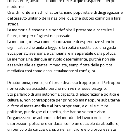
consistente, ansiosa di nuotare nelle acque trasparenti del post-
moderno.
Ora, di fronte ai rischi di autoritarismo populista e di disgregazione
del tessuto unitario della nazione, qualche dubbio comincia a farsi
strada.
La memoria è essenziale per definire il presente e costruire il
futuro, non per rifugiarsi nel passato.
La memoria, intesa come elaborazione di esperienze storiche
significative che aiuta a leggere la realtà e costituisce una guida
etica per attraversarla e cambiarla, è inseparabile dalla politica.
La memoria ha dunque un ruolo determinante, purchè non sia
asservita alle esigenze immediate, semplificate della politica
mediatica così come essa attualmente si configura.
Di autonomia, invece, si è forse discusso troppo poco. Purtroppo
non credo sia accaduto perchè non ve ne fosse bisogno.
Sto parlando di una autonoma capacità di elaborazione politica e
culturale, non contrapposta per principio ma neppure subalterna
di fatto ai mass-media e ai loro proprietari, a quelle culture
politiche, pur degne di rispetto, che hanno sempre visto
l'organizzazione autonoma del mondo del lavoro nelle sue
espressioni politiche e sindacali come un ostacolo da abbattere,
un pericolo da cui guardarsi, o nella migliore e più progressista