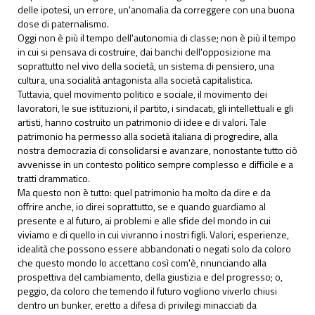
delle ipotesi, un errore, un'anomalia da correggere con una buona
dose di paternalismo.
Oggi non è più il tempo dell'autonomia di classe; non è più il tempo
in cui si pensava di costruire, dai banchi dell'opposizione ma
soprattutto nel vivo della società, un sistema di pensiero, una
cultura, una socialità antagonista alla società capitalistica.
Tuttavia, quel movimento politico e sociale, il movimento dei
lavoratori, le sue istituzioni, il partito, i sindacati, gli intellettuali e gli
artisti, hanno costruito un patrimonio di idee e di valori. Tale
patrimonio ha permesso alla società italiana di progredire, alla
nostra democrazia di consolidarsi e avanzare, nonostante tutto ciò
avvenisse in un contesto politico sempre complesso e difficile e a
tratti drammatico.
Ma questo non è tutto: quel patrimonio ha molto da dire e da
offrire anche, io direi soprattutto, se e quando guardiamo al
presente e al futuro, ai problemi e alle sfide del mondo in cui
viviamo e di quello in cui vivranno i nostri figli. Valori, esperienze,
idealità che possono essere abbandonati o negati solo da coloro
che questo mondo lo accettano così com'è, rinunciando alla
prospettiva del cambiamento, della giustizia e del progresso; o,
peggio, da coloro che temendo il futuro vogliono viverlo chiusi
dentro un bunker, eretto a difesa di privilegi minacciati da